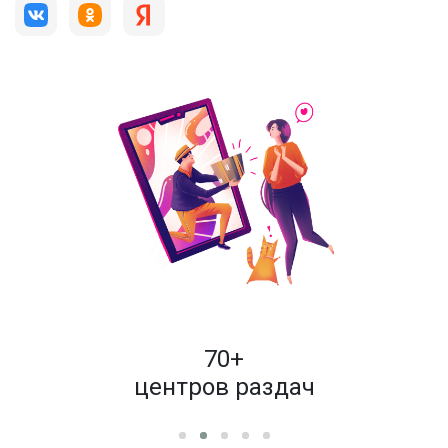
пок
70+
енам
центров раздач