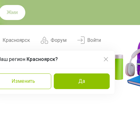
Жми
Красноярск
Форум
Войти
Ваш регион
Красноярск?
Нравится
Заказы
Изменить
Да
и
Команда
Торговые марки
Эксперты