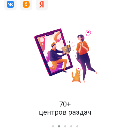
пок
70+
енам
центров раздач