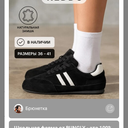
В наличии
Подарочные сертификаты
Реклама на сайте
Поставщикам
Вакансии
support@24-ok.ru
Написать в поддержку
Защита покупателя
Помощь
О нас
Все предложения
Брюнетка
Анонсы
Новости
Школьная форма от BUNGLY - это 100%