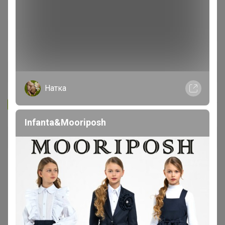
Натка
Запомнить
Забыли пароль?
Infanta&Mooriposh
Войти
Регистрация
Войти с помощью других сервисов