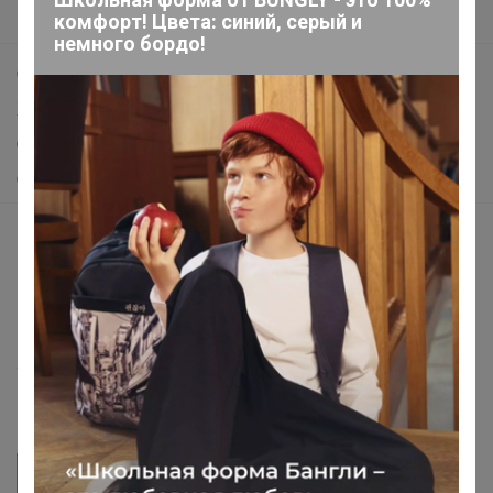
Поддержка альпак
комфорт! Цвета: синий, серый и
немного бордо!
Самое выгодное
Хиты продаж
Самое желанное
Самое быстрое
Начать зарабатывать с 24-ok
Picabox.ru - Лучшее место для ваших изображений
Розыгрыш - Генератор случайных чисел
Пульс нашего маркетплейса
Укорачиватель ссылок