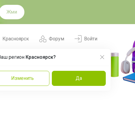
Жми
Красноярск
Форум
Войти
Ваш регион
Красноярск?
Нравится
Заказы
Изменить
Да
и
Команда
Торговые марки
Эксперты