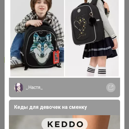
Запомнить
Забыли пароль?
Войти
_Настя_
Регистрация
Кеды для девочек на сменку
Войти с помощью других сервисов