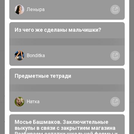
В наличии
Леныра
Подарочные сертификаты
Реклама на сайте
Из чего же сделаны мальчишки?
Поставщикам
Вакансии
Bonditka
support@24-ok.ru
Написать в поддержку
Предметные тетради
Защита покупателя
Помощь
О нас
Натка
Все предложения
Анонсы
Мосье Башмаков. Заключительные
выкупы в связи с закрытием магазина
Новости
Разбираем остатки школьной формы и