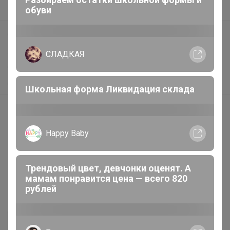
Поддержка альпак
обуви
Самое выгодное
Хиты продаж
СЛАДКАЯ
Самое желанное
Самое быстрое
Школьная форма Ликвидация склада
Начать зарабатывать с 24-ok
Picabox.ru - Лучшее место для ваших изображений
Happy Baby
Розыгрыш - Генератор случайных чисел
Пульс нашего маркетплейса
Трендовый цвет, девчонки оценят. А
Укорачиватель ссылок
мамам понравится цена — всего 820
рублей