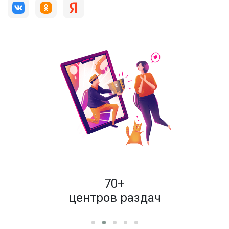
пок
70+
енам
центров раздач