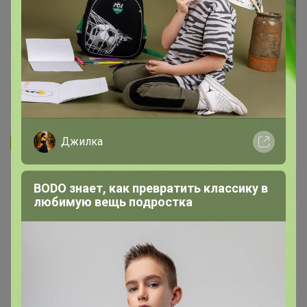
Джилка
Запомнить
Забыли пароль?
Войти
BODO знает, как превратить классику в
любимую вещь подростка
Регистрация
Войти с помощью других сервисов