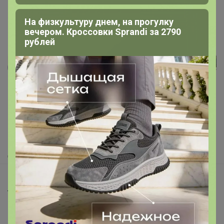
На физкультуру днем, на прогулку
вечером. Кроссовки Sprandi за 2790
рублей
Реклама
Как здесь все устроено?
Как сделать заказ?
Как получить?
Доставка
Шоурумы
Торговые марки
Наша команда