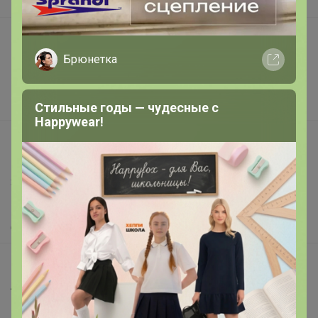
В наличии
Подарочные сертификаты
Брюнетка
Реклама на сайте
Поставщикам
Вакансии
Стильные годы — чудесные с
Happywear!
support@24-ok.ru
Написать в поддержку
Защита покупателя
Помощь
О нас
Все предложения
Анонсы
Новости