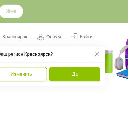
Жми
Красноярск
Форум
Войти
Ваш регион
Красноярск?
Нравится
Заказы
Изменить
Да
и
Команда
Торговые марки
Эксперты