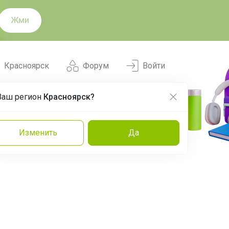
Жми
Красноярск
Форум
Войти
Ваш регион
Красноярск?
Нравится
Заказы
Изменить
Да
и
Команда
Торговые марки
Эксперты