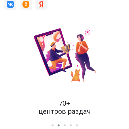
пок
70+
енам
центров раздач