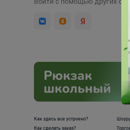
4 000+
Войти с помощью других се
брендов
Как здесь все устроено?
Шоур
Как сделать заказ?
Торго