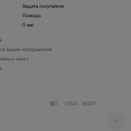
Защита покупателя
Помощь
О нас
k
 для ваших изображений
чайных чисел
а