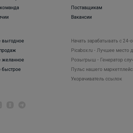
команда
Поставщикам
ичии
Вакансии
Светла@я
 выгодное
Начать зарабатывать с 24-o
Впервые! Школьная коллекция от Бароши
продаж
Picabox.ru - Лучшее место
 желанное
Розыгрыш - Генератор слу
 быстрое
Пульс нашего маркетплейс
Укорачиватель ссылок