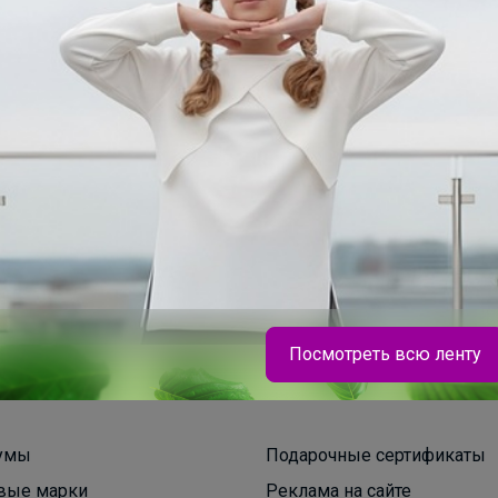
200+
рвисов
организаторов
п
Посмотреть всю ленту
умы
Подарочные сертификаты
вые марки
Реклама на сайте