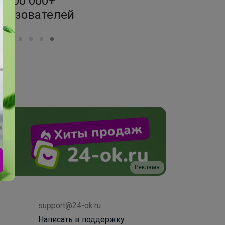
200 000+
1500+ за
ользователей
по оптовым
Реклама
support@24-ok.ru
Написать в поддержку