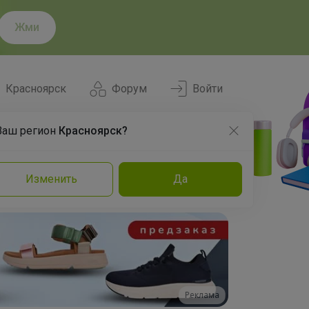
Жми
Красноярск
Форум
Войти
Ваш регион
Красноярск?
Нравится
Заказы
Изменить
Да
и
Команда
Торговые марки
Эксперты
Реклама