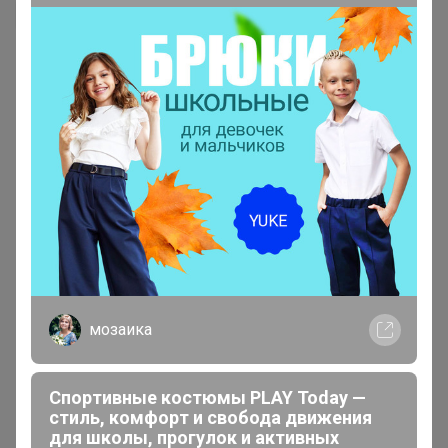
мозаика
200 000+
15
ров
пользователей
по 
Спортивные костюмы PLAY Today —
стиль, комфорт и свобода движения
для школы, прогулок и активных