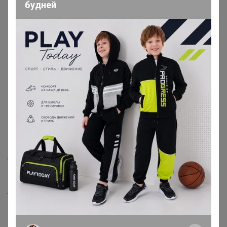
будней
Реклама
Как здесь все устроено?
Как сделать заказ?
Как получить?
Доставка
Шоурумы
Торговые марки
Наша команда