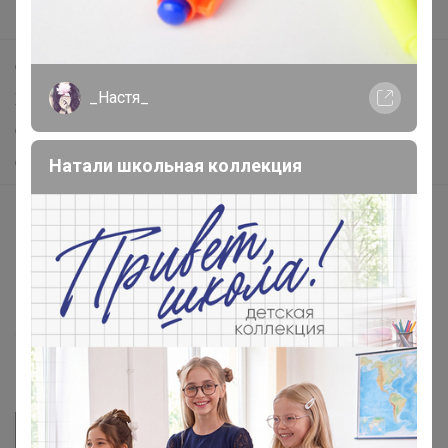
Поддержка альпак
Самое выгодное
_Настя_
Хиты продаж
Самое желанное
Самое быстрое
Натали школьная коллекция
Начать зарабатывать с 24-ok
Picabox.ru - Лучшее место для ваших изображений
Розыгрыш - Генератор случайных чисел
Пульс нашего маркетплейса
Укорачиватель ссылок