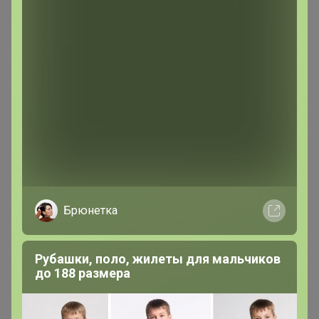
Брюнетка
200 000+
15
Рубашки, поло, жилеты для мальчиков
до 188 размера
ров
пользователей
по 