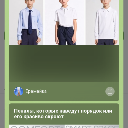
Реклама
Как здесь все устроено?
Как сделать заказ?
Как получить?
Доставка
Еремейка
Шоурумы
Пеналы, которые наведут порядок или
Торговые марки
его красиво скроют
Наша команда