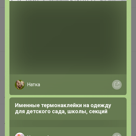
В наличии
Подарочные сертификаты
Реклама на сайте
Поставщикам
Вакансии
support@24-ok.ru
Написать в поддержку
Защита покупателя
Натка
Помощь
О нас
Именные термонаклейки на одежду
для детского сада, школы, секций
Все предложения
Анонсы
Новости