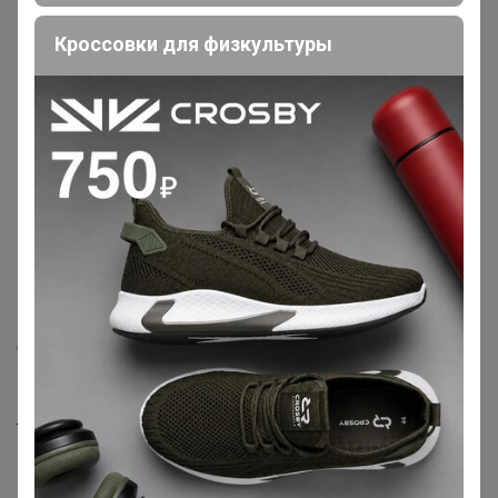
Кроссовки для физкультуры
Реклама
Как здесь все устроено?
Как сделать заказ?
Как получить?
Доставка
Шоурумы
Торговые марки
Наша команда