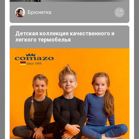
В наличии
Брюнетка
Подарочные сертификаты
Реклама на сайте
Детская коллекция качественного и
Поставщикам
легкого термобелья
Вакансии
support@24-ok.ru
Написать в поддержку
Защита покупателя
Помощь
О нас
Все предложения
Анонсы
Новости