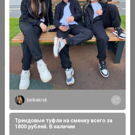
Запомнить
Забыли пароль?
Войти
Регистрация
belkakrsk
Трендовые туфли на сменку всего за
Войти с помощью других сервисов
1800 рублей. В наличии