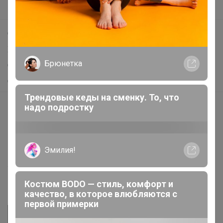
Поддержка альпак
Самое выгодное
Хиты продаж
Брюнетка
Самое желанное
Самое быстрое
Трендовые кеды на сменку. То, что
Начать зарабатывать с 24-ok
надо подростку
Picabox.ru - Лучшее место для ваших изображений
Розыгрыш - Генератор случайных чисел
Эмилия!
Пульс нашего маркетплейса
Укорачиватель ссылок
Костюм BODO — стиль, комфорт и
качество, в которое влюбляются с
первой примерки