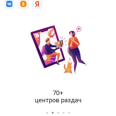
пок
70+
енам
центров раздач