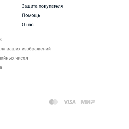
Защита покупателя
Помощь
О нас
k
 для ваших изображений
чайных чисел
а