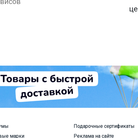
1500+ закупок
рвисов
по оптовым ценам
це
умы
Подарочные сертификаты
вые марки
Реклама на сайте