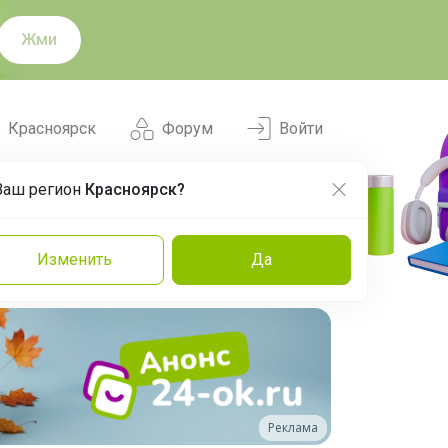
Жми
Красноярск
Форум
Войти
Ваш регион
Красноярск?
Нравится
Заказы
Изменить
Да
и
Команда
Торговые марки
Эксперты
Реклама