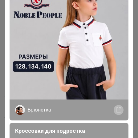
Реклама
Как здесь все устроено?
Как сделать заказ?
Как получить?
Доставка
Шоурумы
Брюнетка
Торговые марки
Наша команда
Кроссовки для подростка