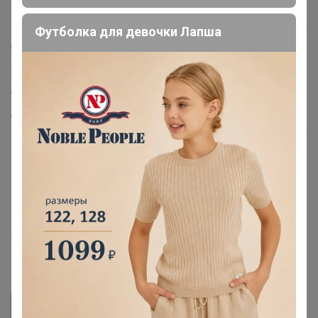
Поддержка альпак
Футболка для девочки Лапша
Самое выгодное
Хиты продаж
Самое желанное
Самое быстрое
Начать зарабатывать с 24-ok
Picabox.ru - Лучшее место для ваших изображений
Розыгрыш - Генератор случайных чисел
Пульс нашего маркетплейса
Укорачиватель ссылок