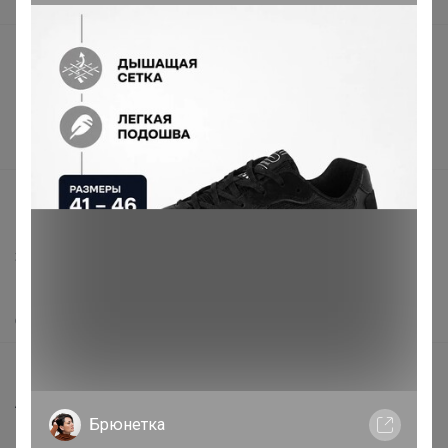
В наличии
Подарочные сертификаты
Реклама на сайте
Поставщикам
Вакансии
support@24-ok.ru
Написать в поддержку
Защита покупателя
Помощь
О нас
Все предложения
Анонсы
Брюнетка
Новости