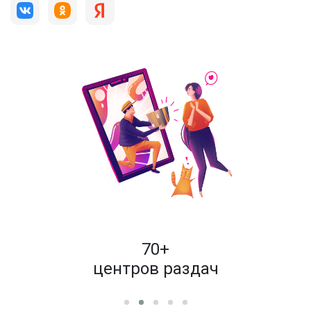
пок
70+
енам
центров раздач