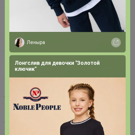
В наличии
Подарочные сертификаты
Реклама на сайте
Поставщикам
Леныра
Вакансии
support@24-ok.ru
Лонгслив для девочки "Золотой
Написать в поддержку
ключик"
Защита покупателя
Помощь
О нас
Все предложения
Анонсы
Новости