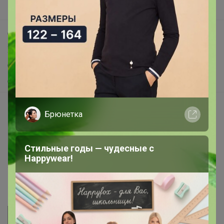
Поддержка альпак
Самое выгодное
Хиты продаж
Самое желанное
Самое быстрое
Начать зарабатывать с 24-ok
Брюнетка
Picabox.ru - Лучшее место для ваших изображений
Розыгрыш - Генератор случайных чисел
Стильные годы — чудесные с
Пульс нашего маркетплейса
Happywear!
Укорачиватель ссылок