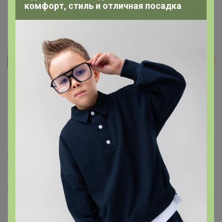
комфорт, стиль и отличная посадка
Реклама
Как здесь все устроено?
Как сделать заказ?
Как получить?
Доставка
Шоурумы
Торговые марки
Наша команда