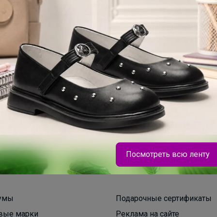
1500+ закупок
рвисов
по оптовым ценам
це
Посмотреть всю ленту
Брюнетка
умы
Подарочные сертификаты
вые марки
Реклама на сайте