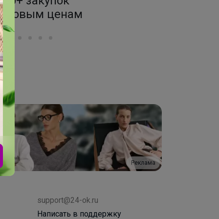
70+
4 000
нтров раздач
бренд
Реклама
support@24-ok.ru
Написать в поддержку