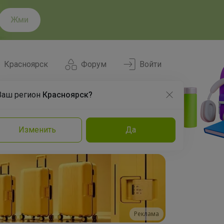
Жми
Красноярск
Форум
Войти
Ваш регион
Красноярск?
Нравится
Заказы
Изменить
Да
и
Команда
Торговые марки
Эксперты
Реклама