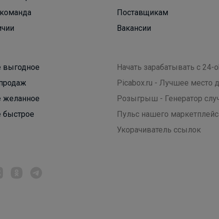
команда
Поставщикам
Полный комплект для девочки
ичии
Вакансии
 выгодное
Начать зарабатывать с 24-o
продаж
Picabox.ru - Лучшее место
 желанное
Розыгрыш - Генератор слу
 быстрое
Пульс нашего маркетплейс
Укорачиватель ссылок