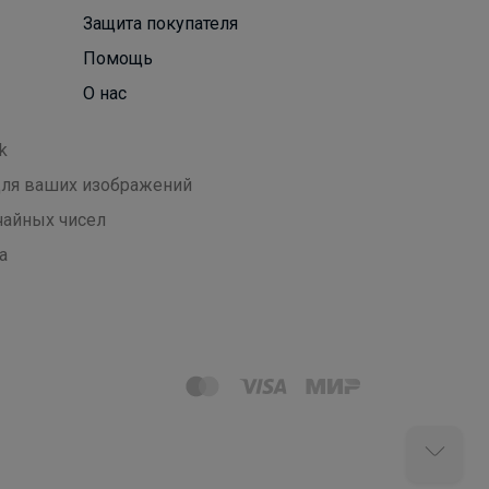
Защита покупателя
Помощь
О нас
k
 для ваших изображений
чайных чисел
а