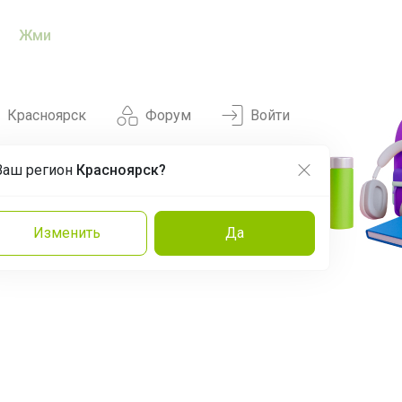
Жми
Красноярск
Форум
Войти
Ваш регион
Красноярск?
Нравится
Заказы
Изменить
Да
и
Команда
Торговые марки
Эксперты