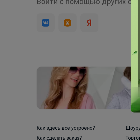
4 000+
Войти с помощью других се
брендов
Как здесь все устроено?
Шоур
Как сделать заказ?
Торго