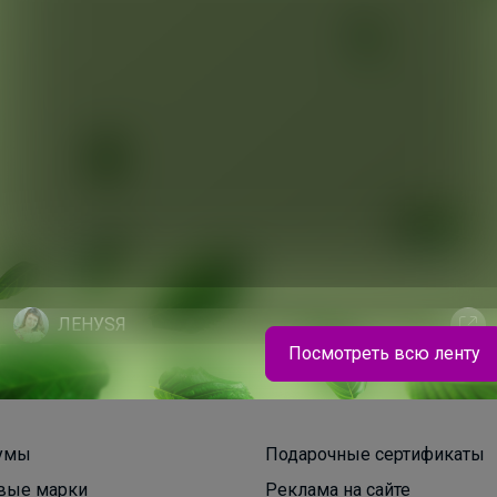
200+
рвисов
организаторов
п
ЛЕНУSЯ
Посмотреть всю ленту
Школьные брюки для девочек и мальчиков
умы
Подарочные сертификаты
вые марки
Реклама на сайте