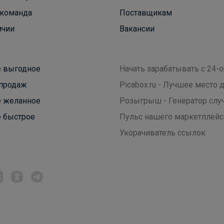
команда
Поставщикам
ичии
Вакансии
 выгодное
Начать зарабатывать с 24-o
продаж
Picabox.ru - Лучшее место
 желанное
Розыгрыш - Генератор слу
 быстрое
Пульс нашего маркетплейс
Укорачиватель ссылок
мозаика
Хит сезона! Идеальная футболка BODO для
уроков физкультуры