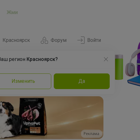
Жми
Красноярск
Форум
Войти
Ваш регион
Красноярск?
Нравится
Заказы
Изменить
Да
и
Команда
Торговые марки
Эксперты
Реклама