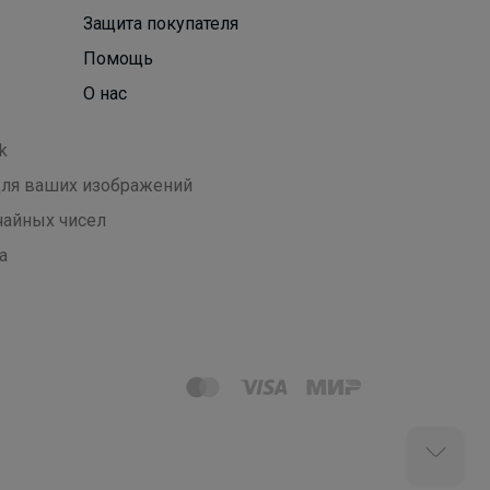
Защита покупателя
Помощь
О нас
k
 для ваших изображений
чайных чисел
а