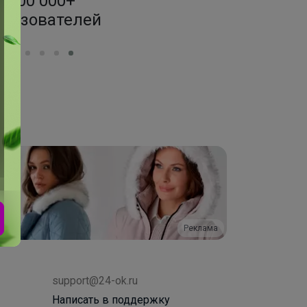
200 000+
1500+ за
ользователей
по оптовым
Реклама
support@24-ok.ru
Написать в поддержку