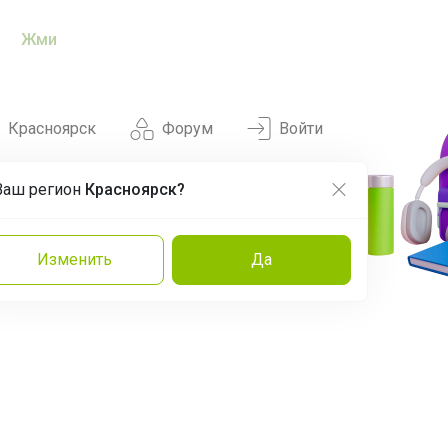
Жми
Красноярск
Форум
Войти
Ваш регион
Красноярск?
Нравится
Заказы
Изменить
Да
и
Команда
Торговые марки
Эксперты