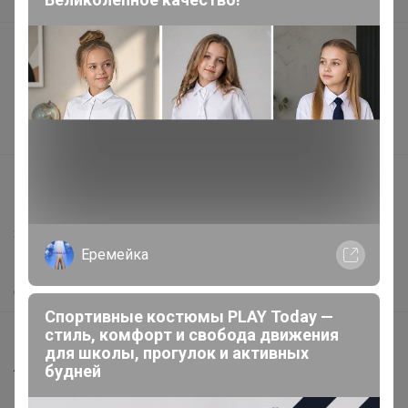
В наличии
Подарочные сертификаты
Реклама на сайте
Поставщикам
Вакансии
support@24-ok.ru
Написать в поддержку
Защита покупателя
Еремейка
Помощь
О нас
Спортивные костюмы PLAY Today —
стиль, комфорт и свобода движения
Все предложения
для школы, прогулок и активных
Анонсы
будней
Новости