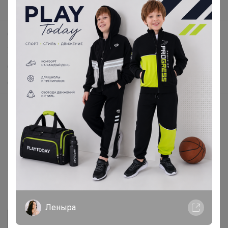
Поддержка альпак
Самое выгодное
Хиты продаж
Самое желанное
Самое быстрое
Начать зарабатывать с 24-ok
Picabox.ru - Лучшее место для ваших изображений
Розыгрыш - Генератор случайных чисел
Пульс нашего маркетплейса
Укорачиватель ссылок
Леныра