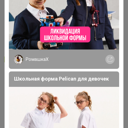
Запомнить
Забыли пароль?
РомашкаХ
Войти
Школьная форма Pelican для девочек
Регистрация
Войти с помощью других сервисов