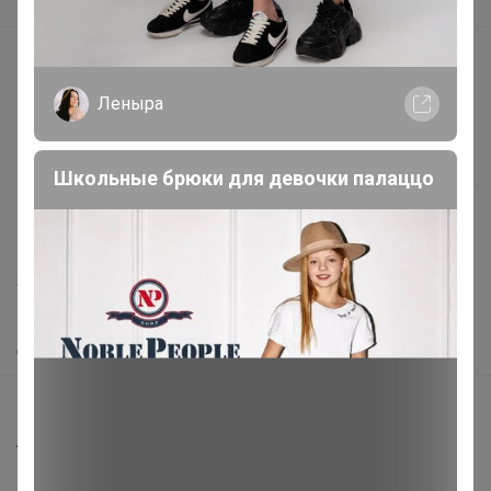
В наличии
Подарочные сертификаты
Реклама на сайте
Леныра
Поставщикам
Вакансии
Школьные брюки для девочки палаццо
support@24-ok.ru
Написать в поддержку
Защита покупателя
Помощь
О нас
Все предложения
Анонсы
Новости