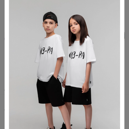
Реклама
Как здесь все устроено?
Как сделать заказ?
Как получить?
Доставка
Шоурумы
Торговые марки
Наша команда