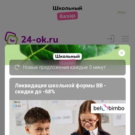
Жми
Новые предложения каждые 5 минут
Ликвидация школьной формы BB -
Реклама
скидки до -68%
Главная
Вход
Вход