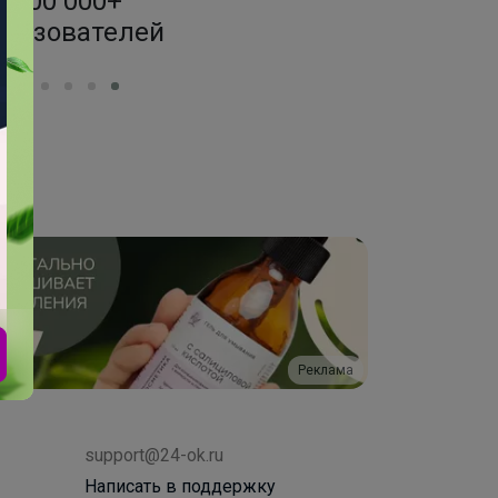
200 000+
1500+ за
ользователей
по оптовым
Реклама
support@24-ok.ru
Написать в поддержку