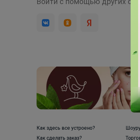
4 000+
Войти с помощью других се
брендов
Как здесь все устроено?
Шоур
Как сделать заказ?
Торго