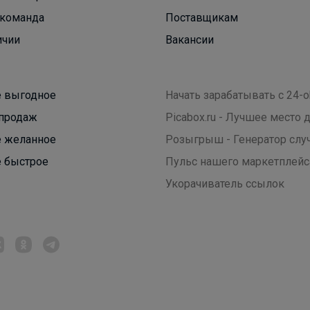
команда
Поставщикам
ичии
Вакансии
 выгодное
Начать зарабатывать с 24-o
продаж
Picabox.ru - Лучшее место
 желанное
Розыгрыш - Генератор слу
СЛАДКАЯ
 быстрое
Пульс нашего маркетплейс
Укорачиватель ссылок
Школьная форма Deloras на 5+ Великолепное
качество!