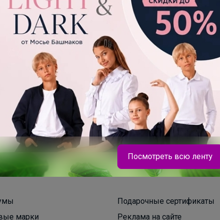
200+
рвисов
организаторов
п
Посмотреть всю ленту
умы
Подарочные сертификаты
вые марки
Реклама на сайте