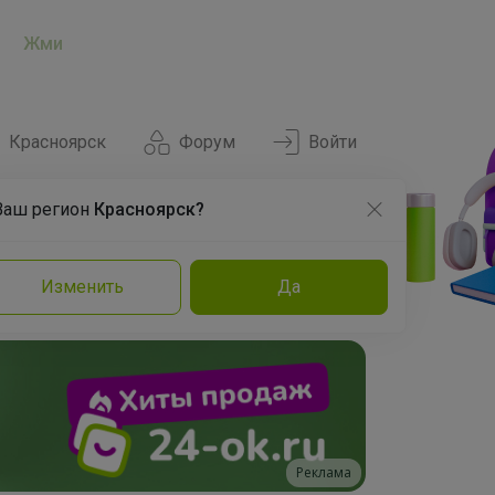
Жми
Красноярск
Форум
Войти
Ваш регион
Красноярск?
Нравится
Заказы
Изменить
Да
и
Команда
Торговые марки
Эксперты
Реклама