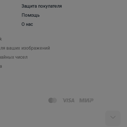
Защита покупателя
Помощь
О нас
k
 для ваших изображений
чайных чисел
а