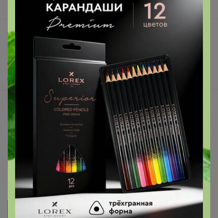
Поддержка альпак
Самое выгодное
Хиты продаж
Самое желанное
Самое быстрое
Начать зарабатывать с 24-ok
Picabox.ru - Лучшее место для ваших изображений
Розыгрыш - Генератор случайных чисел
Пульс нашего маркетплейса
Укорачиватель ссылок