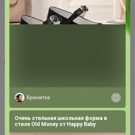
Запомнить
Забыли пароль?
Войти
Брюнетка
Регистрация
Очень стильная школьная форма в
Войти с помощью других сервисов
стиле Old Money от Нappy Вaby