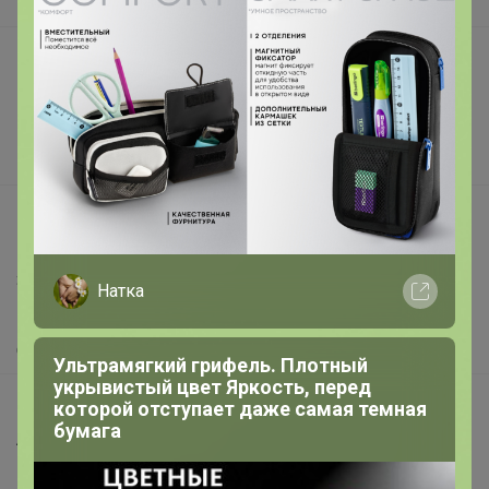
В наличии
Подарочные сертификаты
Реклама на сайте
Поставщикам
Вакансии
support@24-ok.ru
Написать в поддержку
Защита покупателя
Натка
Помощь
О нас
Ультрамягкий грифель. Плотный
укрывистый цвет Яркость, перед
Все предложения
которой отступает даже самая темная
бумага
Анонсы
Новости