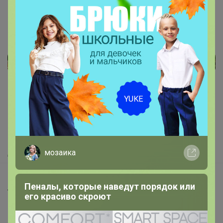
Реклама
Как здесь все устроено?
Как сделать заказ?
Как получить?
Доставка
мозаика
Шоурумы
Пеналы, которые наведут порядок или
Торговые марки
его красиво скроют
Наша команда