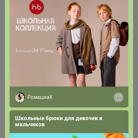
РомашкаХ
200 000+
15
Школьные брюки для девочек и
ров
пользователей
по 
мальчиков