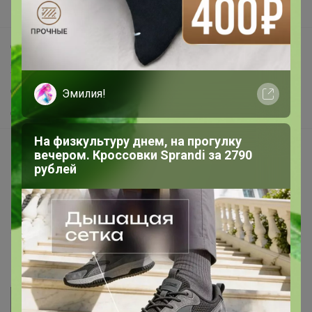
Поддержка альпак
Самое выгодное
Хиты продаж
Самое желанное
Эмилия!
Самое быстрое
На физкультуру днем, на прогулку
Начать зарабатывать с 24-ok
вечером. Кроссовки Sprandi за 2790
рублей
Picabox.ru - Лучшее место для ваших изображений
Розыгрыш - Генератор случайных чисел
Пульс нашего маркетплейса
Укорачиватель ссылок