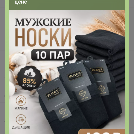
В наличии
цене
Подарочные сертификаты
Реклама на сайте
Поставщикам
Вакансии
support@24-ok.ru
Написать в поддержку
Защита покупателя
Помощь
О нас
Все предложения
Анонсы
Новости