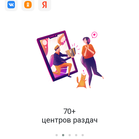
пок
70+
енам
центров раздач