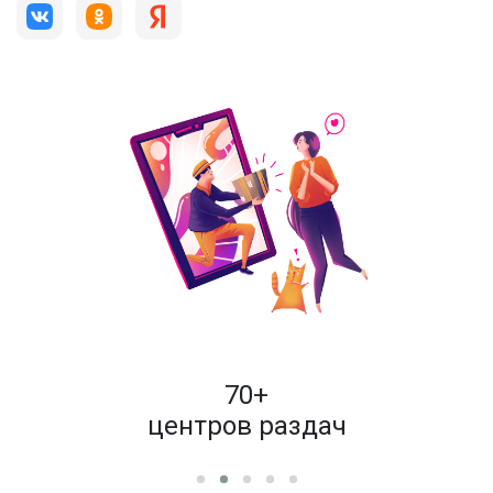
пок
70+
енам
центров раздач