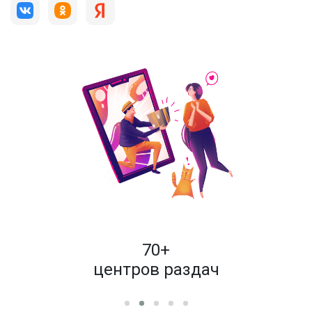
пок
70+
енам
центров раздач