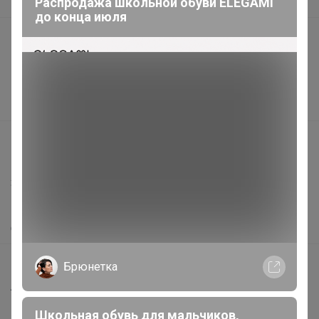
Распродажа школьной обуви ELEGAMI
В наличии
до конца июля
Подарочные сертификаты
Реклама на сайте
Поставщикам
Вакансии
support@24-ok.ru
Написать в поддержку
Защита покупателя
Помощь
О нас
Все предложения
Брюнетка
Анонсы
Новости
Школьная обувь для мальчиков,