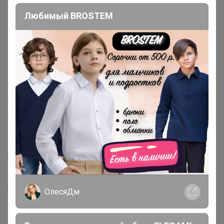
Любимый BROSTEM
Реклама
Как здесь все устроено?
Как сделать заказ?
Как получить?
Доставка
Шоурумы
ОлесяДм
Торговые марки
Наша команда