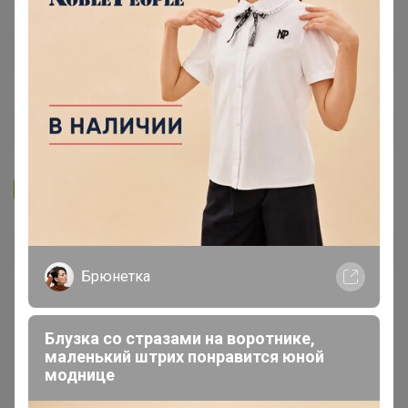
Запомнить
Забыли пароль?
Войти
Брюнетка
Регистрация
Блузка со стразами на воротнике,
маленький штрих понравится юной
Войти с помощью других сервисов
моднице