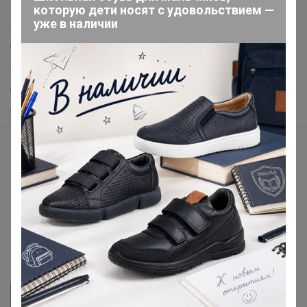
которую дети носят с удовольствием —
Поддержка альпак
уже в наличии
Самое выгодное
Хиты продаж
Самое желанное
Самое быстрое
Начать зарабатывать с 24-ok
Picabox.ru - Лучшее место для ваших изображений
Розыгрыш - Генератор случайных чисел
Пульс нашего маркетплейса
Укорачиватель ссылок