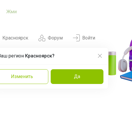
Жми
Красноярск
Форум
Войти
Ваш регион
Красноярск?
Нравится
Заказы
Изменить
Да
и
Команда
Торговые марки
Эксперты