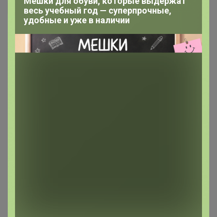
Мешки для обуви, которые выдержат
весь учебный год — суперпрочные,
удобные и уже в наличии
200 000+
15
ров
пользователей
по 