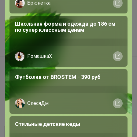
Брюнетка
Поддержка альпак
Самое выгодное
Школьная форма и одежда до 186 см
по супер классным ценам
Хиты продаж
Самое желанное
Самое быстрое
РомашкаХ
Начать зарабатывать с 24-ok
Picabox.ru - Лучшее место для ваших изображений
Футболка от BROSTEM - 390 руб
Розыгрыш - Генератор случайных чисел
Пульс нашего маркетплейса
ОлесяДм
Укорачиватель ссылок
Стильные детские кеды