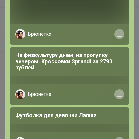
В наличии
Подарочные сертификаты
Реклама на сайте
Брюнетка
Поставщикам
Вакансии
На физкультуру днем, на прогулку
вечером. Кроссовки Sprandi за 2790
support@24-ok.ru
рублей
Написать в поддержку
Защита покупателя
Помощь
Брюнетка
О нас
Все предложения
Футболка для девочки Лапша
Анонсы
Новости