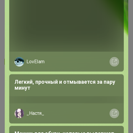
Запомнить
Забыли пароль?
LovEIam
Войти
Легкий, прочный и отмывается за пару
минут
Регистрация
_Настя_
Войти с помощью других сервисов