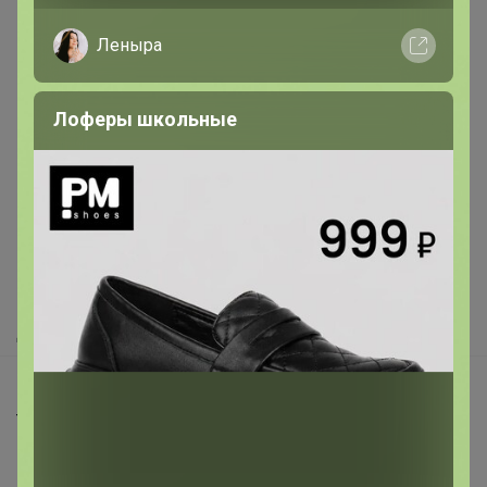
Леныра
Лоферы школьные
Реклама
Как здесь все устроено?
Как сделать заказ?
Как получить?
Доставка
Шоурумы
Торговые марки
Наша команда