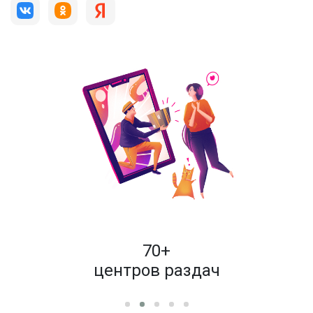
пок
70+
енам
центров раздач