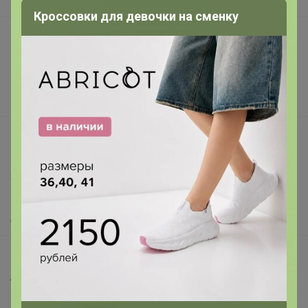
В наличии
Кроссовки для девочки на сменку
Подарочные сертификаты
Реклама на сайте
Поставщикам
Вакансии
support@24-ok.ru
Написать в поддержку
Защита покупателя
Помощь
О нас
Все предложения
Анонсы
Новости