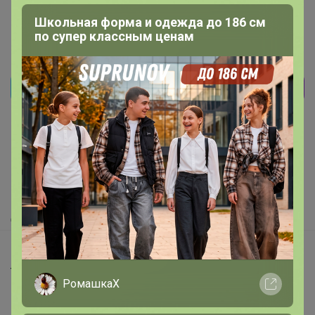
Школьная форма и одежда до 186 см
по супер классным ценам
Реклама
Как здесь все устроено?
Как сделать заказ?
Как получить?
Доставка
Шоурумы
Торговые марки
РомашкаХ
Наша команда