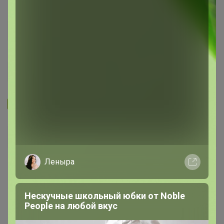
Запомнить
Забыли пароль?
Войти
Леныра
Регистрация
Нескучные школьный юбки от Nоblе
Войти с помощью других сервисов
Реoplе на любой вкус