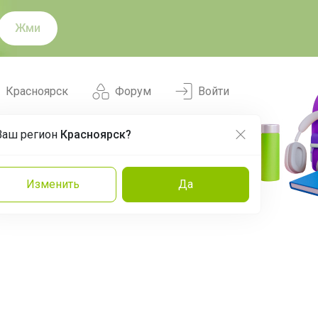
Жми
Красноярск
Форум
Войти
Ваш регион
Красноярск?
Нравится
Заказы
Изменить
Да
и
Команда
Торговые марки
Эксперты