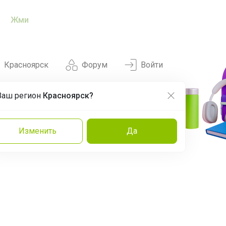
Жми
Красноярск
Форум
Войти
Ваш регион
Красноярск?
Нравится
Заказы
Изменить
Да
и
Команда
Торговые марки
Эксперты