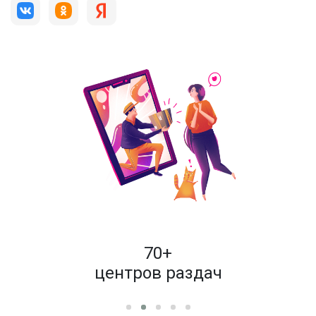
пок
70+
енам
центров раздач