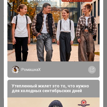
Поддержка альпак
Самое выгодное
Хиты продаж
Самое желанное
Самое быстрое
Начать зарабатывать с 24-ok
Picabox.ru - Лучшее место для ваших изображений
Розыгрыш - Генератор случайных чисел
РомашкаХ
Пульс нашего маркетплейса
Укорачиватель ссылок
Утепленный жилет это то, что нужно
для холодных сентябрьских дней