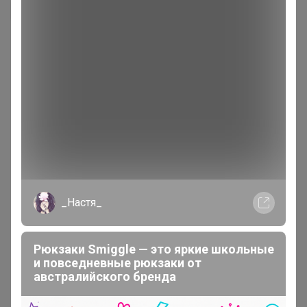
_Настя_
200 000+
15
Рюкзаки Smiggle — это яркие школьные
и повседневные рюкзаки от
ров
пользователей
по 
австралийского бренда