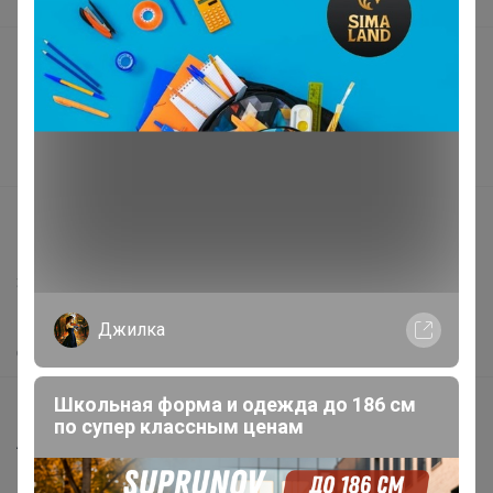
В наличии
Подарочные сертификаты
Реклама на сайте
Поставщикам
Вакансии
support@24-ok.ru
Написать в поддержку
Защита покупателя
Помощь
Джилка
О нас
Школьная форма и одежда до 186 см
Все предложения
по супер классным ценам
Анонсы
Новости