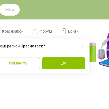
Жми
Красноярск
Форум
Войти
Ваш регион
Красноярск?
Нравится
Заказы
Изменить
Да
и
Команда
Торговые марки
Эксперты