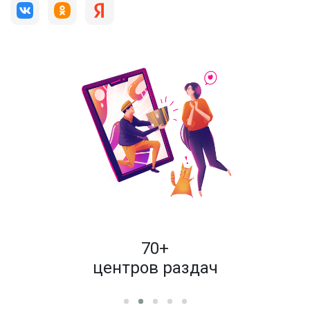
пок
70+
енам
центров раздач