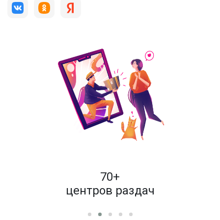
пок
70+
енам
центров раздач