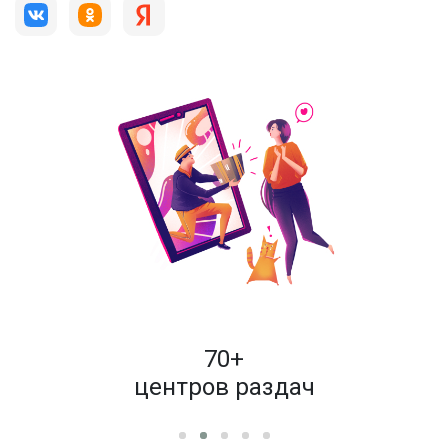
пок
70+
енам
центров раздач