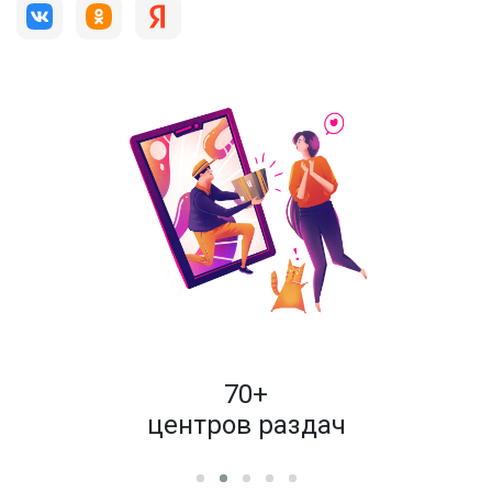
пок
70+
енам
центров раздач