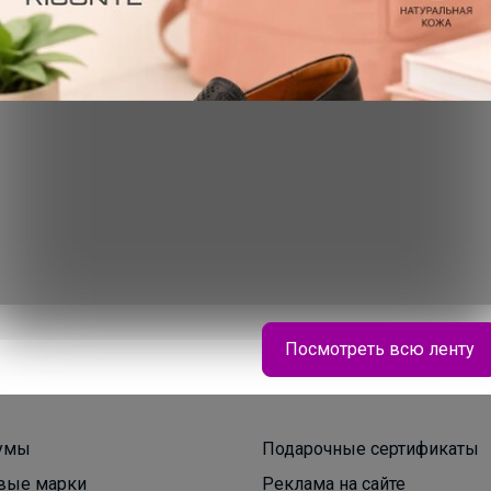
200+
рвисов
организаторов
п
Посмотреть всю ленту
Брюнетка
умы
Подарочные сертификаты
вые марки
Реклама на сайте