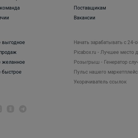
команда
Поставщикам
Тетради с пластиковыми обложками. От 12 до
100 листов
ичии
Вакансии
 выгодное
Начать зарабатывать с 24-o
продаж
Picabox.ru - Лучшее место
 желанное
Розыгрыш - Генератор слу
 быстрое
Пульс нашего маркетплейс
Укорачиватель ссылок