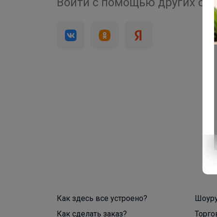
4 000+
Войти с помощью других се
брендов
Как здесь все устроено?
Шоур
Как сделать заказ?
Торго