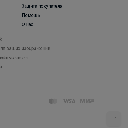
Защита покупателя
Помощь
О нас
k
 для ваших изображений
чайных чисел
а