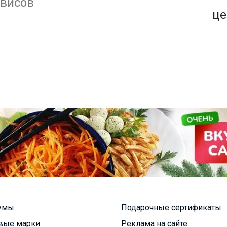
1500+ закупок
рвисов
по оптовым ценам
це
умы
Подарочные сертификаты
вые марки
Реклама на сайте