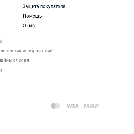
Защита покупателя
Помощь
О нас
k
 для ваших изображений
чайных чисел
а