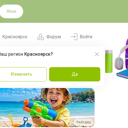
Жми
Красноярск
Форум
Войти
Ваш регион
Красноярск?
Нравится
Заказы
Изменить
Да
и
Команда
Торговые марки
Эксперты
Реклама