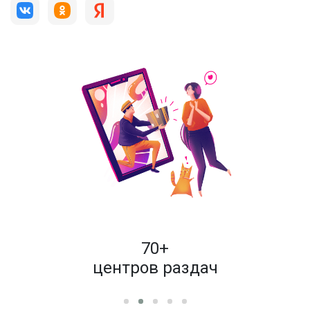
пок
70+
енам
центров раздач