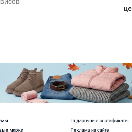
1500+ закупок
рвисов
по оптовым ценам
це
умы
Подарочные сертификаты
вые марки
Реклама на сайте