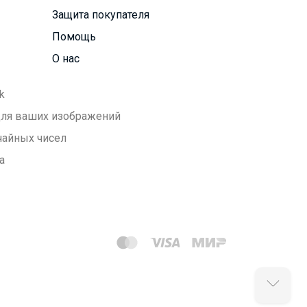
Защита покупателя
Помощь
О нас
k
 для ваших изображений
чайных чисел
а