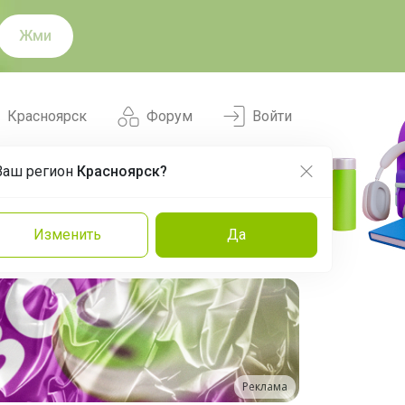
Жми
Красноярск
Форум
Войти
Ваш регион
Красноярск?
Нравится
Заказы
Изменить
Да
и
Команда
Торговые марки
Эксперты
Реклама