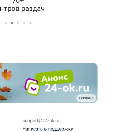
70+
4 000
нтров раздач
бренд
Реклама
support@24-ok.ru
Написать в поддержку